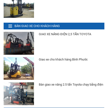
Bánh (Vỏ) Xe Nâng
Liên hệ
Xe Nâng Điện 1.5 Tấn Komatsu
BÀN GIAO XE CHO KHÁCH HÀNG
Liên hệ
GIAO XE NÂNG ĐIỆN 2,5 TẤN TOYOTA
Xe Nâng Điện 2.5 Tấn Nissan
Liên hệ
Giao xe cho khách hàng Bình Phước
Bình Điện (Ắc Quy) Xe Nâng HITACHI VSFL320
Ah 48V
Liên hệ
Bàn giao xe nâng 2.5 tấn Toyota chạy bằng điện
Bình Điện (Ắc Quy) Xe Nâng HITACHI VSIL370
Ah 48V
Liên hệ