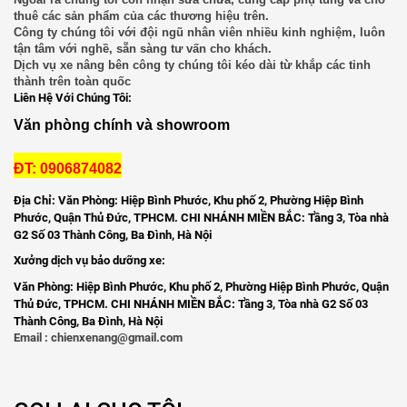
Liên hệ
thuê các sản phẩm của các thương hiệu trên.
Công ty chúng tôi với đội ngũ nhân viên nhiều kinh nghiệm, luôn
tận tâm với nghề, sẵn sàng tư vấn cho khách.
Xe Nâng Dầu 2.5 Tấn Linde
Dịch vụ xe nâng bên công ty chúng tôi kéo dài từ khắp các tỉnh
thành trên toàn quốc
Liên hệ
Liên Hệ Với Chúng Tôi:
Văn phòng chính và showroom
Bình Điện (Ắc Quy) Xe Nâng HITACHI VSFL201
Ah48V
ĐT: 0906874082
Liên hệ
Địa Chỉ: Văn Phòng: Hiệp Bình Phước, Khu phố 2, Phường Hiệp Bình
Phước, Quận Thủ Đức, TPHCM. CHI NHÁNH MIỀN BẮC: Tầng 3, Tòa nhà
Bình Điện (Ắc Quy) Xe Nâng HITACHI
G2 Số 03 Thành Công, Ba Đình, Hà Nội
VSFL280Ah 48V
Xưởng dịch vụ bảo dưỡng xe:
Liên hệ
Văn Phòng: Hiệp Bình Phước, Khu phố 2, Phường Hiệp Bình Phước, Quận
Thủ Đức, TPHCM. CHI NHÁNH MIỀN BẮC: Tầng 3, Tòa nhà G2 Số 03
Dịch Vụ Cho Thuê Xe Nâng Giá Tốt
Thành Công, Ba Đình, Hà Nội
Email : chienxenang@gmail.com
Liên hệ
Dịch Vụ Sửa Chữa Xe Nâng Hàng