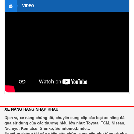
VIDEO
Xe Nâng Điện 1.4 Tấn TOYOTA Đứng Lái
Liên hệ
Xe Nâng Điện 1.3 Tấn NYCHUYIU Đứng Lái
Liên hệ
Xe Nâng Điện 2.0 Tấn Toyota Đứng Lái
Liên hệ
Xe nâng dầu 2.5 tấn toyota
Liên hệ
XE NÂNG HÀNG NHẬP KHẨU
Dịch vụ xe nâng chúng tôi, chuyên cung cấp các loại xe nâng đã
qua sử dụng của các thương hiệu lớn như: Toyota, TCM, Nissan,
Xe Nâng Kẹp Giấy 3.5 Tấn
Nichiyu, Komatsu, Shinko, Sumitomo,Linde…
Ngoài ra chúng tôi còn nhận sửa chữa, cung cấp phụ tùng và cho