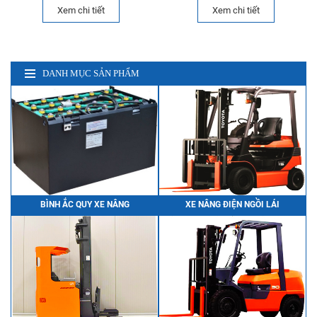
Xem chi tiết
Xem chi tiết
DANH MỤC SẢN PHẨM
BÌNH ẮC QUY XE NÂNG
XE NÂNG ĐIỆN NGỒI LÁI