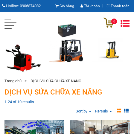
Hotline:
0906874082
Giỏ hàng
Tài khoản
Thanh toán
0
Trang chủ
DỊCH VỤ SỬA CHỮA XE NÂNG
DỊCH VỤ SỬA CHỮA XE NÂNG
1-24 of 10 results
Sort by
Rersuls