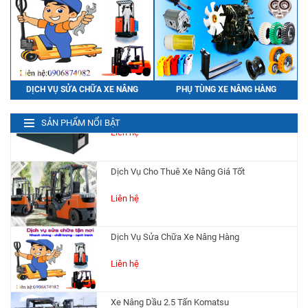
Bình Điện (Ắc Quy) Xe Nâng HITACHI VSFL201
Ah48V
Liên hệ
PHỤ TÙNG XE NÂNG HÀNG
DỊCH VỤ SỬA CHỮA XE NÂNG
Bình Điện (Ắc Quy) Xe Nâng HITACHI
VSFL280Ah 48V
SẢN PHẨM NỔI BẬT
Liên hệ
Dịch Vụ Cho Thuê Xe Nâng Giá Tốt
Liên hệ
Dịch Vụ Sửa Chữa Xe Nâng Hàng
Liên hệ
Xe Nâng Dầu 2.5 Tấn Komatsu