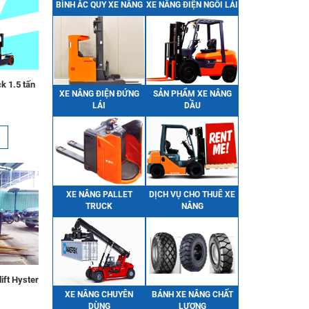
BÌNH ẮC QUY XE NÂNG
XE NÂNG ĐIỆN NGỒI LÁI
k 1.5 tấn
XE NÂNG ĐIỆN ĐỨNG
SẢN PHẨM XE NÂNG
LÁI
DẦU
XE NÂNG PALLET
DỊCH VỤ CHO THUÊ XE
TRUCK
NÂNG
Bình Điện (Ắc Quy) Xe Nâng
ift Hyster
HITACHI VSFL201 Ah48V
Liên hệ
XE NÂNG CHUYÊN
BÁNH XE NÂNG CHẤT
DÙNG
LƯỢNG