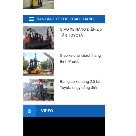
Bình Điện (Ắc Quy) Xe Nâng
HITACHI VSIL370 Ah 48V
Liên hệ
BÀN GIAO XE CHO KHÁCH HÀNG
Xe Nâng Điện 1.4 Tấn
GIAO XE NÂNG ĐIỆN 2,5
TOYOTA Đứng Lái
TẤN TOYOTA
Liên hệ
Xe Nâng Điện 1.3 Tấn
NYCHUYIU Đứng Lái
Giao xe cho khách hàng
Liên hệ
Bình Phước
Xe Nâng Điện 2.0 Tấn Toyota
Đứng Lái
Liên hệ
Bàn giao xe nâng 2.5 tấn
Toyota chạy bằng điện
Xe nâng dầu 2.5 tấn toyota
Liên hệ
VIDEO
Xe Nâng Kẹp Giấy 3.5 Tấn
Liên hệ