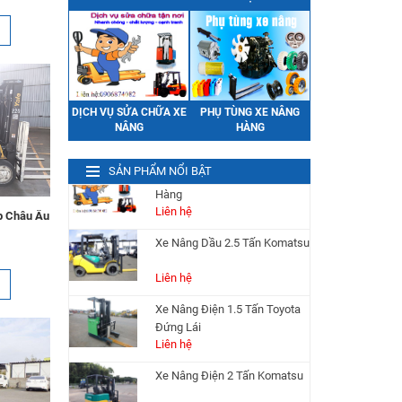
Bình Điện (Ắc Quy) Xe Nâng
HITACHI VSFL280Ah 48V
Liên hệ
Dịch Vụ Cho Thuê Xe Nâng
Giá Tốt
PHỤ TÙNG XE NÂNG
DỊCH VỤ SỬA CHỮA XE
Liên hệ
HÀNG
NÂNG
Dịch Vụ Sửa Chữa Xe Nâng
Hàng
SẢN PHẨM NỔI BẬT
Liên hệ
Xe Nâng Dầu 2.5 Tấn Komatsu
p Châu Âu
Liên hệ
Xe Nâng Điện 1.5 Tấn Toyota
Đứng Lái
Liên hệ
Xe Nâng Điện 2 Tấn Komatsu
Liên hệ