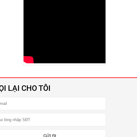
Xe Nâng Dầu 2.5 Tấn Linde
Liên hệ
Bình Điện (Ắc Quy) Xe Nâng
HITACHI VSFL201 Ah48V
Liên hệ
Bình Điện (Ắc Quy) Xe Nâng
HITACHI VSFL280Ah 48V
Liên hệ
Dịch Vụ Cho Thuê Xe Nâng
Giá Tốt
Liên hệ
ỌI LẠI CHO TÔI
Dịch Vụ Sửa Chữa Xe Nâng
Hàng
Liên hệ
Xe Nâng Dầu 2.5 Tấn Komatsu
Liên hệ
Xe Nâng Điện 1.5 Tấn Toyota