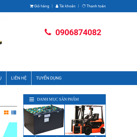
03 Thành Công, Ba Đình, Hà Nội
Giỏ hàng
Tài khoản
Thanh toán
0906874082
Ụ
LIÊN HỆ
TUYỂN DỤNG
DANH MỤC SẢN PHẨM