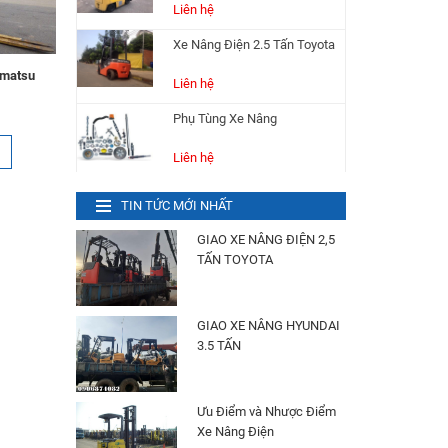
Xe Nâng Điện 2.5 Tấn Toyota
Liên hệ
omatsu
Phụ Tùng Xe Nâng
Liên hệ
Bánh (Vỏ) Xe Nâng
Liên hệ
TIN TỨC MỚI NHẤT
Xe Nâng Điện 1.5 Tấn
GIAO XE NÂNG ĐIỆN 2,5
Komatsu
TẤN TOYOTA
Liên hệ
Xe Nâng Điện 2.5 Tấn Nissan
GIAO XE NÂNG HYUNDAI
Liên hệ
3.5 TẤN
Bình Điện (Ắc Quy) Xe Nâng
HITACHI VSFL320 Ah 48V
Ưu Điểm và Nhược Điểm
Liên hệ
Xe Nâng Điện