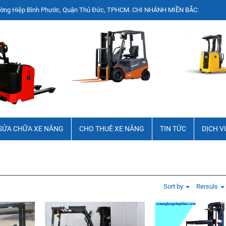
nh Phước, Quận Thủ Đức, TPHCM. CHI NHÁNH MIỀN BẮC: Tầng 3, Tòa nhà G2 Số 
SỬA CHỮA XE NÂNG
CHO THUÊ XE NÂNG
TIN TỨC
DỊCH V
Sort by
Rersuls