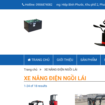
Hotline:
Văn Phòng: Hiệp Bình Phước, Khu phố 2, Phường Hiệp Bì
0906874082
TRANG CHỦ
GIỚI THIỆU
SẢN PHẨM
Trang chủ
XE NÂNG ĐIỆN NGỒI LÁI
XE NÂNG ĐIỆN NGỒI LÁI
1-24 of 18 results