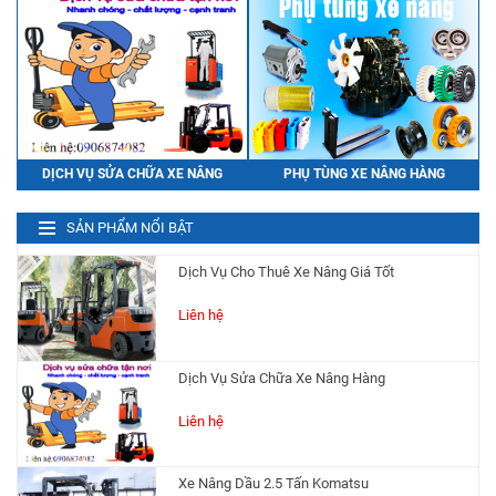
Ah48V
Liên hệ
Bình Điện (Ắc Quy) Xe Nâng HITACHI
VSFL280Ah 48V
Liên hệ
PHỤ TÙNG XE NÂNG HÀNG
DỊCH VỤ SỬA CHỮA XE NÂNG
Dịch Vụ Cho Thuê Xe Nâng Giá Tốt
SẢN PHẨM NỔI BẬT
Liên hệ
Dịch Vụ Sửa Chữa Xe Nâng Hàng
Liên hệ
Xe Nâng Dầu 2.5 Tấn Komatsu
Liên hệ