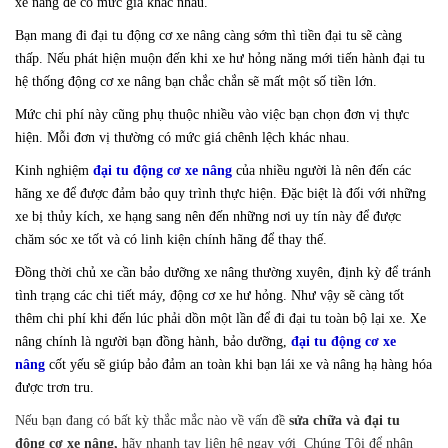
xe nâng để có mức giá khác nhau.
Bạn mang đi đại tu động cơ xe nâng càng sớm thì tiền đại tu sẽ càng
thấp. Nếu phát hiện muộn đến khi xe hư hỏng năng mới tiến hành đại tu
hệ thống động cơ xe nâng bạn chắc chắn sẽ mất một số tiền lớn.
Mức chi phí này cũng phụ thuộc nhiều vào việc bạn chọn đơn vị thực
hiện. Mỗi đơn vị thường có mức giá chênh lệch khác nhau.
Kinh nghiệm
đại tu động cơ xe nâng
của nhiều người là nên đến các
hãng xe để được đảm bảo quy trình thực hiện. Đặc biệt là đối với những
xe bị thủy kích, xe hạng sang nên đến những nơi uy tín này để được
chăm sóc xe tốt và có linh kiện chính hãng để thay thế.
Đồng thời chủ xe cần bảo dưỡng xe nâng thường xuyên, định kỳ để tránh
tình trạng các chi tiết máy, động cơ xe hư hỏng. Như vậy sẽ càng tốt
thêm chi phí khi đến lúc phải dồn một lần để đi đại tu toàn bộ lại xe. Xe
nâng chính là người bạn đồng hành, bảo dưỡng,
đại tu động cơ xe
nâng
cốt yếu sẽ giúp bảo đảm an toàn khi bạn lái xe và nâng hạ hàng hóa
được trơn tru.
Nếu bạn đang có bất kỳ thắc mắc nào về vấn đề
sửa chữa và đại tu
động cơ xe nâng,
hãy nhanh tay liên hệ ngay với Chúng Tôi để nhận