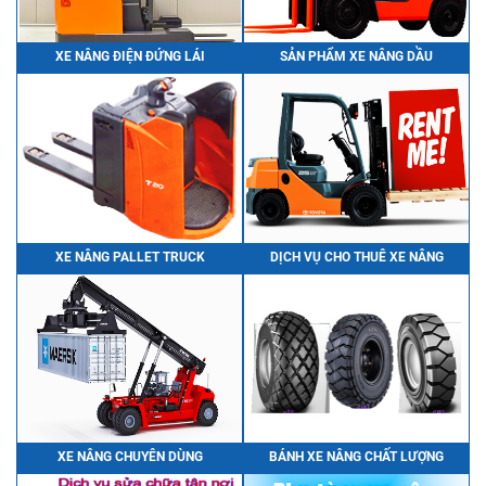
XE NÂNG ĐIỆN ĐỨNG LÁI
SẢN PHẨM XE NÂNG DẦU
XE NÂNG PALLET TRUCK
DỊCH VỤ CHO THUÊ XE NÂNG
XE NÂNG CHUYÊN DÙNG
BÁNH XE NÂNG CHẤT LƯỢNG
Bình Điện (Ắc Quy) Xe Nâng HITACHI VSFL201