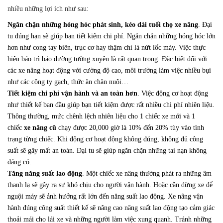
nhiều những lợi ích như sau:
Ngăn chặn những hỏng hóc phát sinh, kéo dài tuổi thọ xe nâng
. Đại
tu đúng hạn sẽ giúp bạn tiết kiệm chi phí. Ngăn chặn những hỏng hóc lớn
hơn như cong tay biên, trục cơ hay thậm chí là nứt lốc máy. Việc thực
hiện bảo trì bảo dưỡng tường xuyên là rất quan trọng. Đặc biệt đối với
các xe nâng hoạt động với cường độ cao, môi trường làm việc nhiều bụi
như các công ty gạch, thức ăn chăn nuôi…
Tiết kiệm chi phí vận hành và an toàn hơn
. Việc động cơ hoạt động
như thiết kế ban đầu giúp bạn tiết kiệm được rất nhiều chi phí nhiên liệu.
Thông thường, mức chênh lệch nhiên liệu cho 1 chiếc xe mới và 1
chiếc
xe nâng cũ
chạy được 20,000 giờ là 10% đến 20% tùy vào tình
trạng từng chiếc. Khi động cơ hoạt động không đúng, không đủ công
suất sẽ gây mất an toàn. Đại tu sẽ giúp ngăn chặn những tai nạn không
đáng có.
Tăng năng suất lao động
. Một chiếc xe nâng thường phát ra những âm
thanh lạ sẽ gây ra sự khó chịu cho người vận hành. Hoặc cần dừng xe để
nguội máy sẽ ảnh hưởng rất lớn đến năng suất lao động. Xe nâng vận
hành đúng công suất thiết kế sẽ nâng cao năng suất lao động tạo cảm giác
thoải mái cho lái xe và những người làm việc xung quanh. Tránh những