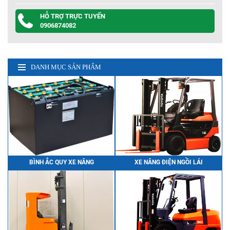
HỖ TRỢ TRỰC TUYẾN
0906874082
DANH MỤC SẢN PHẨM
BÌNH ẮC QUY XE NÂNG
XE NÂNG ĐIỆN NGỒI LÁI