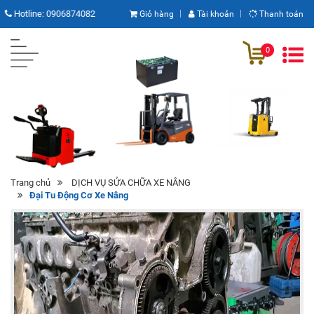
Hotline:
0906874082
Giỏ hàng
Tài khoản
Thanh toán
0
Trang chủ
DỊCH VỤ SỬA CHỮA XE NÂNG
Đại Tu Động Cơ Xe Nâng