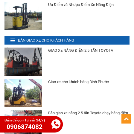
Ưu Điểm và Nhược Điểm Xe Nâng Điện
Xe Nâng Điện 1.5 Tấn Komatsu
Liên hệ
BÀN GIAO XE CHO KHÁCH HÀNG
Xe Nâng Điện 2.5 Tấn Nissan
GIAO XE NÂNG ĐIỆN 2,5 TẤN TOYOTA
Liên hệ
Bình Điện (Ắc Quy) Xe Nâng HITACHI VSFL320
Ah 48V
Giao xe cho khách hàng Bình Phước
Liên hệ
Bình Điện (Ắc Quy) Xe Nâng HITACHI VSIL370
Ah 48V
Liên hệ
Bàn giao xe nâng 2.5 tấn Toyota chạy bằng điện
Bấm để gọi (Tư vấn 24/7)
0906874082
Xe Nâng Điện 1.4 Tấn TOYOTA Đứng Lái