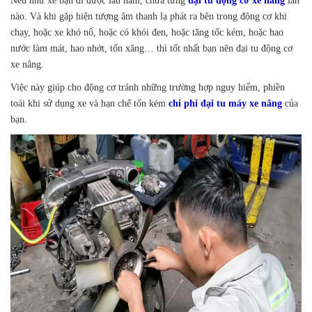
Nếu như xe bạn đi được lâu năm, chưa từng
đại tu động cơ xe nâng
lần
nào. Và khi gặp hiện tượng âm thanh lạ phát ra bên trong động cơ khi
chạy, hoặc xe khó nổ, hoặc có khói đen, hoặc tăng tốc kém, hoặc hao
nước làm mát, hao nhớt, tốn xăng… thì tốt nhất bạn nên đại tu động cơ
xe nâng.
Việc này giúp cho động cơ tránh những trường hợp nguy hiểm, phiền
toái khi sử dụng xe và hạn chế tốn kém
chi phí đại tu máy xe nâng
của
bạn.