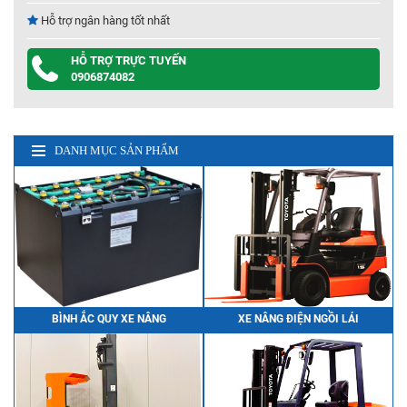
Hỗ trợ ngân hàng tốt nhất
HỖ TRỢ TRỰC TUYẾN
0906874082
DANH MỤC SẢN PHẨM
BÌNH ẮC QUY XE NÂNG
XE NÂNG ĐIỆN NGỒI LÁI