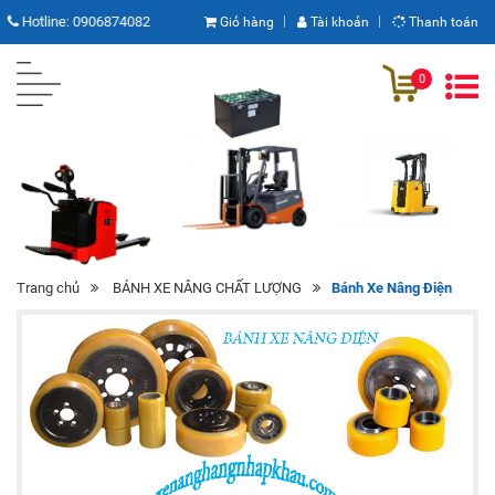
Hotline:
0906874082
Giỏ hàng
Tài khoản
Thanh toán
0
Trang chủ
BÁNH XE NÂNG CHẤT LƯỢNG
Bánh Xe Nâng Điện