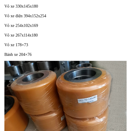
Vỏ xe 330x145x180
Vỏ xe điện 394x152x254
Vỏ xe 254x102x169
Vỏ xe 267x114x180
Vỏ xe 178×73
Bánh xe 204×76