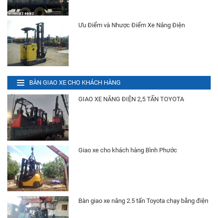
Liên hệ
Ưu Điểm và Nhược Điểm Xe Nâng Điện
Bánh (Vỏ) Xe Nâng
Liên hệ
Xe Nâng Điện 1.5 Tấn Komatsu
BÀN GIAO XE CHO KHÁCH HÀNG
Liên hệ
GIAO XE NÂNG ĐIỆN 2,5 TẤN TOYOTA
Xe Nâng Điện 2.5 Tấn Nissan
Liên hệ
Giao xe cho khách hàng Bình Phước
Bình Điện (Ắc Quy) Xe Nâng HITACHI VSFL320
Ah 48V
Liên hệ
Bàn giao xe nâng 2.5 tấn Toyota chạy bằng điện
Bình Điện (Ắc Quy) Xe Nâng HITACHI VSIL370