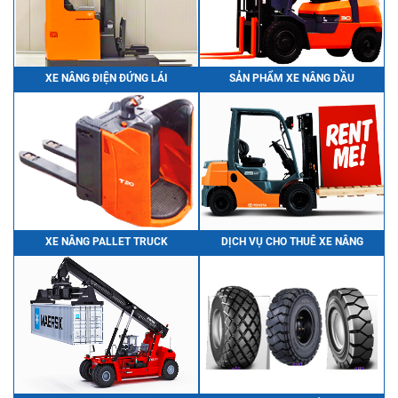
XE NÂNG ĐIỆN ĐỨNG LÁI
SẢN PHẨM XE NÂNG DẦU
XE NÂNG PALLET TRUCK
DỊCH VỤ CHO THUÊ XE NÂNG