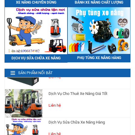
XE NÂNG CHUYÊN DÙNG
BÁNH XE NÂNG CHẤT LƯỢNG
Bình Điện (Ắc Quy) Xe Nâng HITACHI VSFL201
Ah48V
Liên hệ
Bình Điện (Ắc Quy) Xe Nâng HITACHI
PHỤ TÙNG XE NÂNG HÀNG
DỊCH VỤ SỬA CHỮA XE NÂNG
VSFL280Ah 48V
Liên hệ
SẢN PHẨM NỔI BẬT
Dịch Vụ Cho Thuê Xe Nâng Giá Tốt
Liên hệ
Dịch Vụ Sửa Chữa Xe Nâng Hàng
Liên hệ