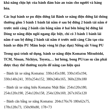
khả năng chịu lực của bánh đảm bảo an toàn cho người và hàng
hóa.
Các loại bánh xe pu điện đứng lái Bánh xe nâng điện đứng lái thông
thường gồm 5 bánh 1 bánh lái nằm ở sau bệ đứng 2 bánh tải nằm ở
trước mũi càng 2 bánh cân bằng nằm ở hai bên hông bệ đứng lái
Dòng xe nâng điện ngồi ngang đặc biệt, chỉ có 3 bánh 1 bánh lái
nằm ở sau bệ đứng 2 bánh tải nằm ở trước mũi càng Cấu tạo của
bánh xe điện PU Mâm hoặc vòng bi (bạc đạn) Niềng sắt Vòng PU
Trong quá trình sử dụng, bánh xe nâng điện Komatsu Mitsubishi,
TCM, Nissan, Nichiyu, Toyota,… hư hỏng, bong PU/cao su cần phải
được thay thế thường xuyên để nâng cao hiệu quả
– Bánh lái xe nâng Komatsu: 330x145x180, 330x145x194,
330x140x241, 393x254x152, 380x246x165, 360x220x180
– Bánh tải xe nâng hiệu Komatsu Nhật Bản: 254x120x180,
254x120x190, 254x120x158, 254x120x169, 267x165x120
– Bánh cân bằng xe nâng Komatsu: 204x176x76 180x62x75,
178x128x73, 150x90x80, 178×73