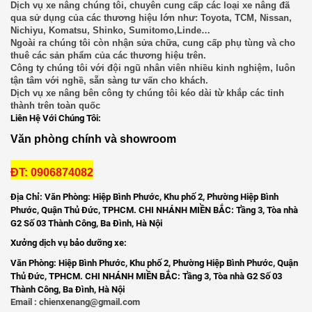
Dịch vụ xe nâng chúng tôi, chuyên cung cấp các loại xe nâng đã
Xe Nâng Kẹp Giấy 3.5 Tấn
qua sử dụng của các thương hiệu lớn như: Toyota, TCM, Nissan,
Nichiyu, Komatsu, Shinko, Sumitomo,Linde…
Liên hệ
Ngoài ra chúng tôi còn nhận sửa chữa, cung cấp phụ tùng và cho
thuê các sản phẩm của các thương hiệu trên.
Công ty chúng tôi với đội ngũ nhân viên nhiều kinh nghiệm, luôn
Xe Nâng Dầu 2.5 Tấn Linde
tận tâm với nghề, sẵn sàng tư vấn cho khách.
Dịch vụ xe nâng bên công ty chúng tôi kéo dài từ khắp các tỉnh
Liên hệ
thành trên toàn quốc
Liên Hệ Với Chúng Tôi:
Văn phòng chính và showroom
Bình Điện (Ắc Quy) Xe Nâng HITACHI VSFL201
Ah48V
Liên hệ
ĐT: 0906874082
Địa Chỉ: Văn Phòng: Hiệp Bình Phước, Khu phố 2, Phường Hiệp Bình
Bình Điện (Ắc Quy) Xe Nâng HITACHI
Phước, Quận Thủ Đức, TPHCM. CHI NHÁNH MIỀN BẮC: Tầng 3, Tòa nhà
VSFL280Ah 48V
G2 Số 03 Thành Công, Ba Đình, Hà Nội
Liên hệ
Xưởng dịch vụ bảo dưỡng xe:
Văn Phòng: Hiệp Bình Phước, Khu phố 2, Phường Hiệp Bình Phước, Quận
Dịch Vụ Cho Thuê Xe Nâng Giá Tốt
Thủ Đức, TPHCM. CHI NHÁNH MIỀN BẮC: Tầng 3, Tòa nhà G2 Số 03
Thành Công, Ba Đình, Hà Nội
Email : chienxenang@gmail.com
Liên hệ