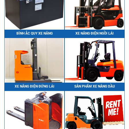
BÌNH ẮC QUY XE NÂNG
XE NÂNG ĐIỆN NGỒI LÁI
XE NÂNG ĐIỆN ĐỨNG LÁI
SẢN PHẨM XE NÂNG DẦU