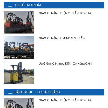
TIN TỨC MỚI NHẤT
Liên hệ
GIAO XE NÂNG ĐIỆN 2,5 TẤN TOYOTA
Phụ Tùng Xe Nâng
Liên hệ
GIAO XE NÂNG HYUNDAI 3.5 TẤN
Bánh (Vỏ) Xe Nâng
Liên hệ
Ưu Điểm và Nhược Điểm Xe Nâng Điện
Xe Nâng Điện 1.5 Tấn Komatsu
Liên hệ
Xe Nâng Điện 2.5 Tấn Nissan
BÀN GIAO XE CHO KHÁCH HÀNG
Liên hệ
GIAO XE NÂNG ĐIỆN 2,5 TẤN TOYOTA