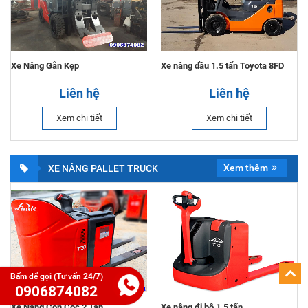
Xe Nâng Gắn Kẹp
Xe nâng dầu 1.5 tấn Toyota 8FD
Liên hệ
Liên hệ
Xem chi tiết
Xem chi tiết
Xem thêm
XE NÂNG PALLET TRUCK
Bấm để gọi (Tư vấn 24/7)
0906874082
Xe Nâng Con Cóc 2 Tấn
Xe nâng đi bộ 1.5 tấn