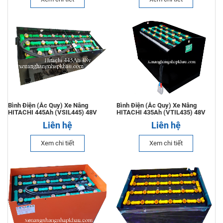
Xe Nâng Điện 2.0 Tấn Toyota Đứng Lái
Liên hệ
Xe nâng dầu 2.5 tấn toyota
Liên hệ
Bình Điện (Ắc Quy) Xe Nâng
Bình Điện (Ắc Quy) Xe Nâng
HITACHI 445Ah (VSIL445) 48V
HITACHI 435Ah (VTIL435) 48V
Xe Nâng Kẹp Giấy 3.5 Tấn
Liên hệ
Liên hệ
Liên hệ
Xem chi tiết
Xem chi tiết
Xe Nâng Dầu 2.5 Tấn Linde
Liên hệ