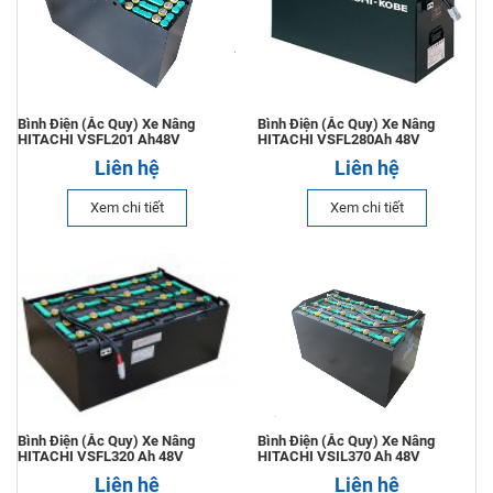
Liên hệ
Dịch Vụ Cho Thuê Xe Nâng Giá Tốt
Liên hệ
Bình Điện (Ắc Quy) Xe Nâng
Bình Điện (Ắc Quy) Xe Nâng
HITACHI VSFL201 Ah48V
HITACHI VSFL280Ah 48V
Liên hệ
Liên hệ
Dịch Vụ Sửa Chữa Xe Nâng Hàng
Xem chi tiết
Xem chi tiết
Liên hệ
Xe Nâng Dầu 2.5 Tấn Komatsu
Liên hệ
Xe Nâng Điện 1.5 Tấn Toyota Đứng Lái
Liên hệ
Bình Điện (Ắc Quy) Xe Nâng
Bình Điện (Ắc Quy) Xe Nâng
HITACHI VSFL320 Ah 48V
HITACHI VSIL370 Ah 48V
Liên hệ
Liên hệ
Xe Nâng Điện 2 Tấn Komatsu