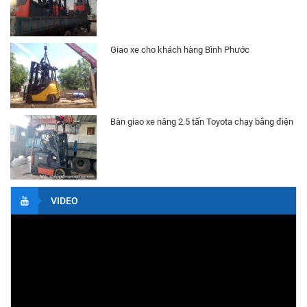
Bình Điện (Ắc Quy) Xe Nâng HITACHI VSFL320
Ah 48V
Liên hệ
Giao xe cho khách hàng Bình Phước
Bình Điện (Ắc Quy) Xe Nâng HITACHI VSIL370
Ah 48V
Liên hệ
Bàn giao xe nâng 2.5 tấn Toyota chạy bằng điện
Xe Nâng Điện 1.4 Tấn TOYOTA Đứng Lái
Liên hệ
VIDEO
Xe Nâng Điện 1.3 Tấn NYCHUYIU Đứng Lái
Liên hệ
Xe Nâng Điện 2.0 Tấn Toyota Đứng Lái
Liên hệ